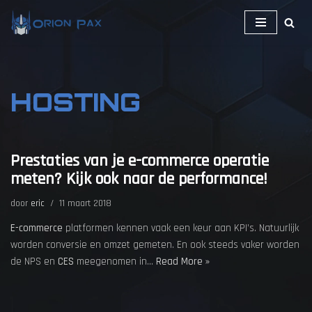
Ga
naar
de
inhoud
HOSTING
Prestaties van je e-commerce operatie
meten? Kijk ook naar de performance!
door
eric
11 maart 2018
E-commerce
platformen kennen vaak een keur aan KPI’s. Natuurlijk
worden conversie en omzet gemeten. En ook steeds vaker worden
de NPS en
CES
meegenomen in…
Read More »