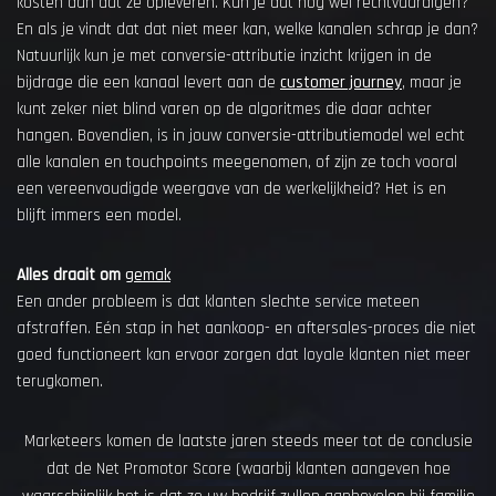
kosten dan dat ze opleveren. Kun je dat nog wel rechtvaardigen?
En als je vindt dat dat niet meer kan, welke kanalen schrap je dan?
Natuurlijk kun je met conversie-attributie inzicht krijgen in de
bijdrage die een kanaal levert aan de
customer journey
, maar je
kunt zeker niet blind varen op de algoritmes die daar achter
hangen. Bovendien, is in jouw conversie-attributiemodel wel echt
alle kanalen en touchpoints meegenomen, of zijn ze toch vooral
een vereenvoudigde weergave van de werkelijkheid? Het is en
blijft immers een model.
Alles draait om
gemak
Een ander probleem is dat klanten slechte service meteen
afstraffen. Eén stap in het aankoop- en aftersales-proces die niet
goed functioneert kan ervoor zorgen dat loyale klanten niet meer
terugkomen.
Marketeers komen de laatste jaren steeds meer tot de conclusie
dat de Net Promotor Score (waarbij klanten aangeven hoe