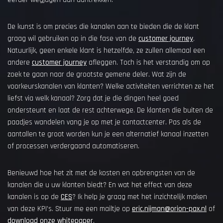
De kunst is om precies die kanalen aan te bieden die de klant
graag wil gebruiken op in die fase van de
customer journey
.
Natuurlijk, geen enkele klant is hetzelfde, ze zullen allemaal een
andere
customer journey
afleggen. Toch is het verstandig om op
zoek te gaan naar de grootste gemene deler. Wat zijn de
voorkeurskanalen van klanten? Welke activiteiten verrichten ze het
liefst via welk kanaal? Zorg dat je die dingen heel goed
ondersteunt en laat de rest achterwege. De klanten die buiten de
paadjes wandelen vang je op met je contactcenter. Pas als de
aantallen te groot worden kun je een alternatief kanaal inzetten
of processen verdergaand automatiseren.
Benieuwd hoe het zit met de kosten en opbrengsten van de
kanalen die u uw klanten biedt? En wat het effect van deze
kanalen is op de
CES
? Ik help je graag met het inzichtelijk maken
van deze KPI’s. Stuur me een mailtje op
eric.nijman@orion-pax.nl
of
download onze whitepaper
.