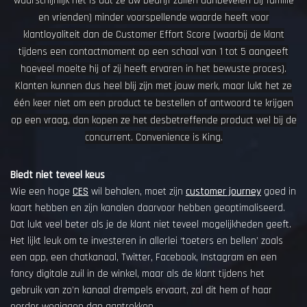
waarschijnlijk het is dat ze uw bedrijf zullen aanbevelen bij familie
en vrienden) minder voorspellende waarde heeft voor
klantloyaliteit dan de Customer Effort Score (waarbij de klant
tijdens een contactmoment op een schaal van 1 tot 5 aangeeft
hoeveel moeite hij of zij heeft ervaren in het bewuste proces).
Klanten kunnen dus heel blij zijn met jouw merk, maar lukt het ze
één keer niet om een product te bestellen of antwoord te krijgen
op een vraag, dan kopen ze het desbetreffende product wel bij de
concurrent. Convenience is King.
Biedt niet teveel keus
Wie een hoge
CES
wil behalen, moet zijn
customer journey
goed in
kaart hebben en zijn kanalen daarvoor hebben geoptimaliseerd.
Dat lukt veel beter als je de klant niet teveel mogelijkheden geeft.
Het lijkt leuk om te investeren in allerlei ‘toeters en bellen’ zoals
een app, een chatkanaal, Twitter, Facebook, Instagram en een
fancy digitale zuil in de winkel, maar als de klant tijdens het
gebruik van zo’n kanaal drempels ervaart, zal dit hem of haar
eerder wegjagen dan aantrekken.