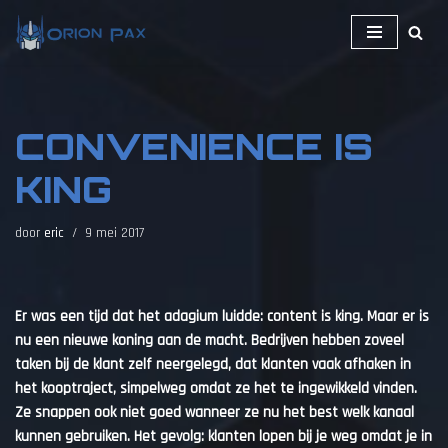
Ga
naar
de
inhoud
CONVENIENCE IS
KING
door
eric
9 mei 2017
Er was een tijd dat het adagium luidde: content is king. Maar er is
nu een nieuwe koning aan de macht. Bedrijven hebben zoveel
taken bij de klant zelf neergelegd, dat klanten vaak afhaken in
het kooptraject, simpelweg omdat ze het te ingewikkeld vinden.
Ze snappen ook niet goed wanneer ze nu het best welk kanaal
kunnen gebruiken. Het gevolg: klanten lopen bij je weg omdat je in